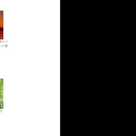
旅イメ
いい旅
（2）