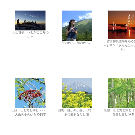
大山賛歌 〜わがこころの
山〜
出雲国神仏霊場を巡る
空の色も、海の色も。
ージＰＶ「あなたにも
を」
山陰 山と海と湖と（2）
山陰 山と海と湖と（2）
山陰 山と海と湖と
大山の手のひらで/四季
あの夏あなたと/夏
自然と友と/秋冬