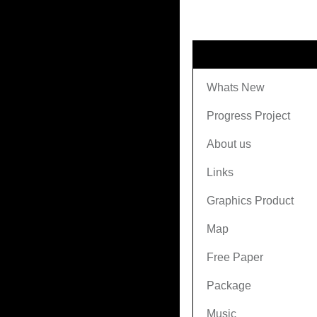
Whats New
Progress Project
About us
Links
Graphics Product
Map
Free Paper
Package
Music