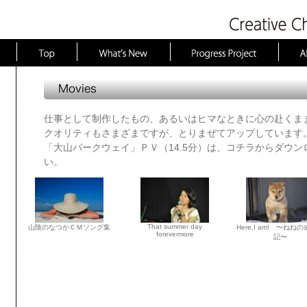
Movies
仕事として制作したもの、あるいはヒマなときに心の赴くま
クオリティもさまざまですが、とりまぜてアップしています
「大山パークウェイ」ＰＶ（14.5分）は、コチラからダウン
い。
That summer day
山陰のなつかＣＭソング集
Here,I am! 〜ねね
forevermore
記〜