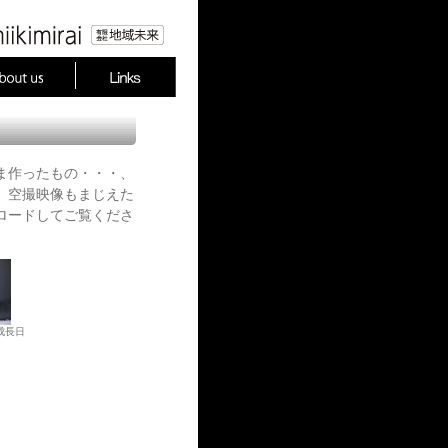
ま作ったもの・・・、
。空撮映像もまじえた
ロード
してご覧くださ
の成長日