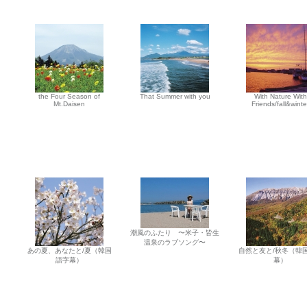
the Four Season of
That Summer with you
With Nature With
Mt.Daisen
Friends/fall&winte
潮風のふたり 〜米子・皆生
温泉のラブソング〜
あの夏、あなたと/夏（韓国
自然と友と/秋冬（韓
語字幕）
幕）